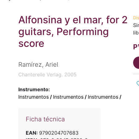
Alfonsina y el mar, for 2
Di
Si
guitars, Performing
li
score
P
Ramírez, Ariel
Chanterelle Verlag. 2005
Instrumento:
Instrumentos
/
Instrumentos
/
Instrumentos
/
Ficha técnica
EAN:
9790204707683