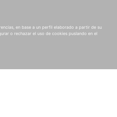
0
NOVEDADES
NOTICIAS
COMPRAS
encias, en base a un perfil elaborado a partir de su
INSTITUCIONALES
rar o rechazar el uso de cookies puslando en el