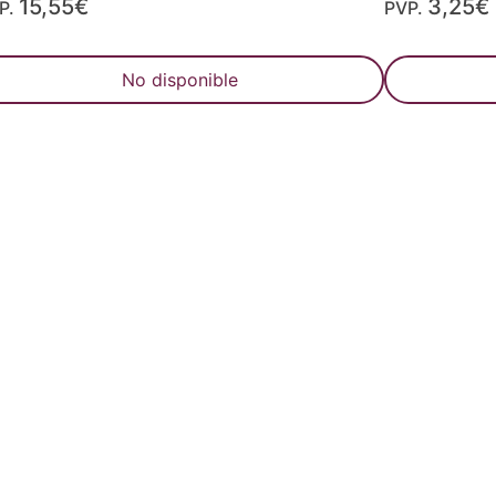
15,55€
3,25€
P.
PVP.
No disponible