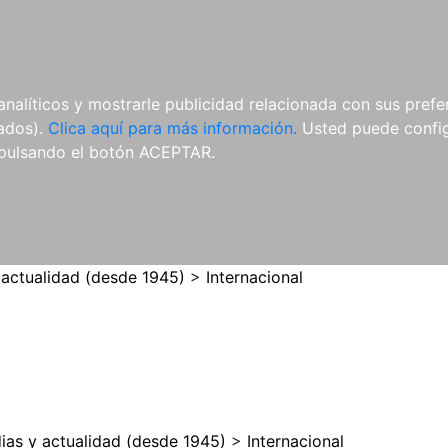
ES
ES
REVISTAS
CDS Y
MATERIAL
analíticos y mostrarle publicidad relacionada con sus prefer
DVDS
COMPLEMENTARIO
tados).
Clica aquí para más información.
Usted puede configu
pulsando el botón ACEPTAR.
 actualidad (desde 1945)
>
Internacional
ias y actualidad (desde 1945)
>
Internacional