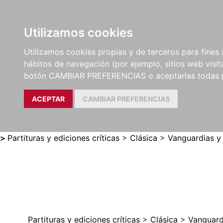
Utilizamos cookies
LIBROS
MÉTODOS Y
PARTITURAS Y EDICION
Utilizamos cookies propias y de terceros para fines 
EJERCICIOS
CRÍTICAS
hábitos de navegación (por ejemplo, sitios web visi
botón CAMBIAR PREFERENCIAS o aceptarlas todas 
ACEPTAR
CAMBIAR PREFERENCIAS
>
Partituras y ediciones críticas
>
Clásica
>
Vanguardias y
Partituras y ediciones críticas
>
Clásica
>
Vanguard