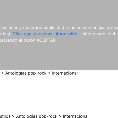
ES
ES
REVISTAS
CDS Y
MATERIAL
analíticos y mostrarle publicidad relacionada con sus prefer
DVDS
COMPLEMENTARIO
tados).
Clica aquí para más información.
Usted puede configu
pulsando el botón ACEPTAR.
>
Antologías pop-rock
>
Internacional
stilos
>
Antologías pop-rock
>
Internacional