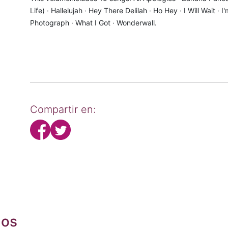
Life) · Hallelujah · Hey There Delilah · Ho Hey · I Will Wait ·
Photograph · What I Got · Wonderwall.
Compartir en:
dos