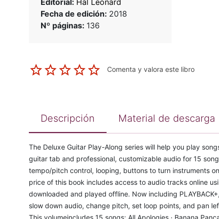
Editorial:
Hal Leonard
Fecha de edición:
2018
Nº páginas:
136
Comenta y valora este libro
Descripción
Material de descarga
The Deluxe Guitar Play-Along series will help you play song
guitar tab and professional, customizable audio for 15 songs
tempo/pitch control, looping, buttons to turn instruments on
price of this book includes access to audio tracks online u
downloaded and played offline. Now including PLAYBACK+, a
slow down audio, change pitch, set loop points, and pan left
This volumeincludes 15 songs: All Apologies · Banana Panc