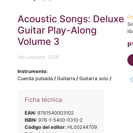
Acoustic Songs: Deluxe
Di
Si
Guitar Play-Along
li
Volume 3
P
Hal Leonard. 2018
Instrumento:
Cuerda pulsada
/
Guitarra
/
Guitarra solo
/
Ficha técnica
EAN:
9781540003102
ISBN:
978-1-5400-0310-2
Código del editor:
HL00244709