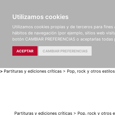
Utilizamos cookies
LIBROS
MÉTODOS Y
PARTITURAS Y EDICION
Utilizamos cookies propias y de terceros para fines 
EJERCICIOS
CRÍTICAS
hábitos de navegación (por ejemplo, sitios web visi
botón CAMBIAR PREFERENCIAS o aceptarlas todas 
ACEPTAR
CAMBIAR PREFERENCIAS
>
Partituras y ediciones críticas
>
Pop, rock y otros estilos
Partituras y ediciones críticas
>
Pop, rock y otros e