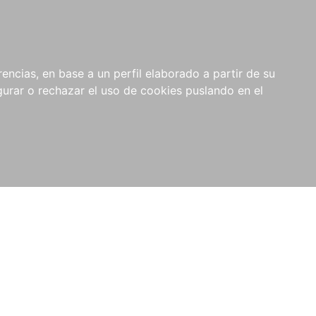
0
NOVEDADES
NOTICIAS
COMPRAS
encias, en base a un perfil elaborado a partir de su
INSTITUCIONALES
rar o rechazar el uso de cookies puslando en el