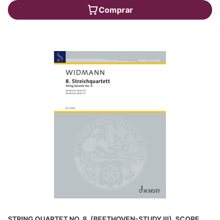
Comprar
STRING QUARTET NO. 8, (BEETHOVEN-STUDY III), SCORE