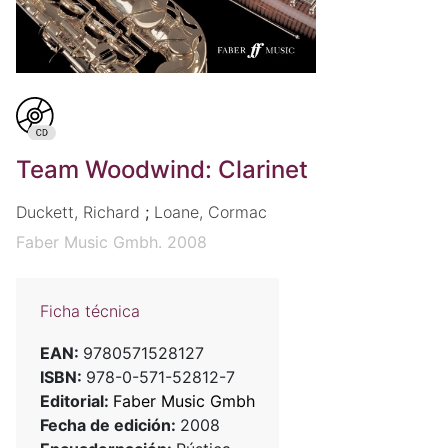
Team Woodwind: Clarinet
Duckett, Richard
;
Loane, Cormac
Faber Music Gmbh. 2008
Ficha técnica
EAN:
9780571528127
ISBN:
978-0-571-52812-7
Editorial:
Faber Music Gmbh
Fecha de edición:
2008