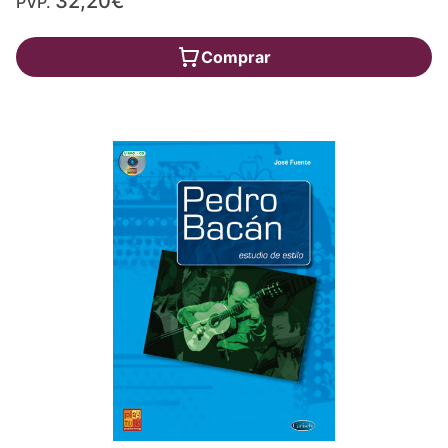
32,20€
PVP.
Comprar