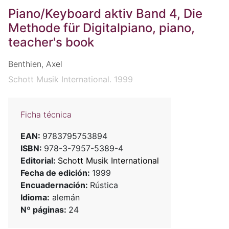
Piano/Keyboard aktiv Band 4, Die
Methode für Digitalpiano, piano,
teacher's book
Benthien, Axel
Schott Musik International. 1999
Ficha técnica
EAN:
9783795753894
ISBN:
978-3-7957-5389-4
Editorial:
Schott Musik International
Fecha de edición:
1999
Encuadernación:
Rústica
Idioma:
alemán
Nº páginas:
24