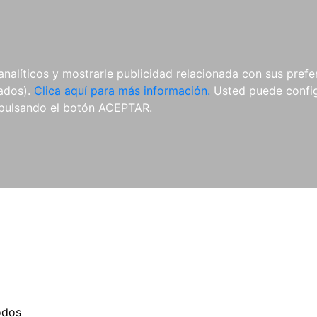
ES
ES
REVISTAS
CDS Y
MATERIAL
analíticos y mostrarle publicidad relacionada con sus prefer
DVDS
COMPLEMENTARIO
tados).
Clica aquí para más información.
Usted puede configu
pulsando el botón ACEPTAR.
odos