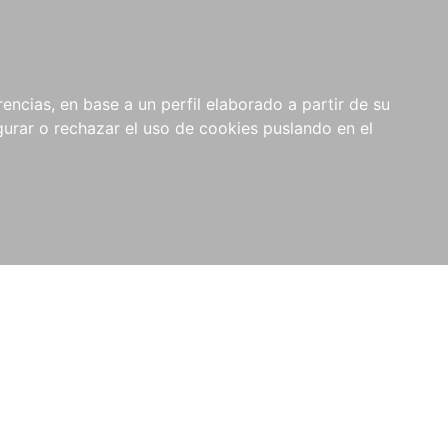
0
NOVEDADES
NOTICIAS
COMPRAS
encias, en base a un perfil elaborado a partir de su
INSTITUCIONALES
rar o rechazar el uso de cookies puslando en el