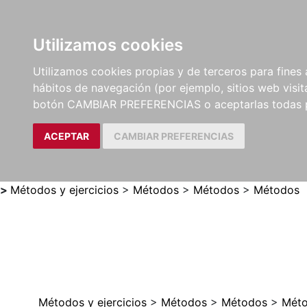
Utilizamos cookies
LIBROS
MÉTODOS Y
PARTITURAS Y EDICION
Utilizamos cookies propias y de terceros para fines 
EJERCICIOS
CRÍTICAS
hábitos de navegación (por ejemplo, sitios web visi
botón CAMBIAR PREFERENCIAS o aceptarlas todas 
ACEPTAR
CAMBIAR PREFERENCIAS
>
Métodos y ejercicios
>
Métodos
>
Métodos
>
Métodos
Métodos y ejercicios
>
Métodos
>
Métodos
>
Mét