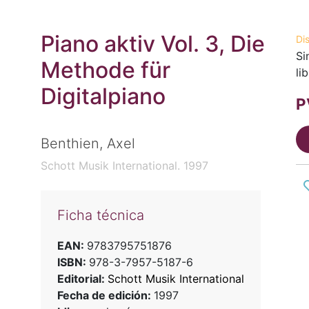
Piano aktiv Vol. 3, Die
Di
Si
Methode für
li
Digitalpiano
P
Benthien, Axel
Schott Musik International. 1997
Ficha técnica
EAN:
9783795751876
ISBN:
978-3-7957-5187-6
Editorial:
Schott Musik International
Fecha de edición:
1997