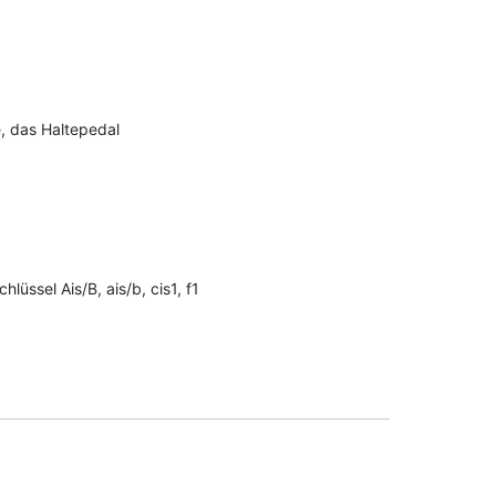
e, das Haltepedal
lüssel Ais/B, ais/b, cis1, f1