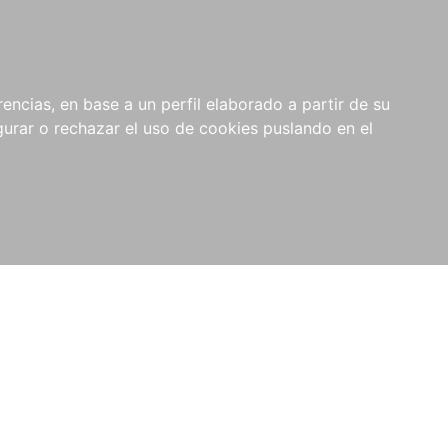
0
NOVEDADES
NOTICIAS
COMPRAS
encias, en base a un perfil elaborado a partir de su
INSTITUCIONALES
rar o rechazar el uso de cookies puslando en el