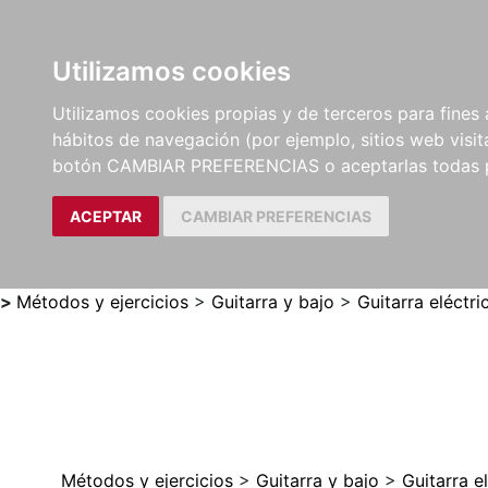
Utilizamos cookies
LIBROS
MÉTODOS Y
PARTITURAS Y EDICION
Utilizamos cookies propias y de terceros para fines 
EJERCICIOS
CRÍTICAS
hábitos de navegación (por ejemplo, sitios web visi
botón CAMBIAR PREFERENCIAS o aceptarlas todas 
ACEPTAR
CAMBIAR PREFERENCIAS
>
Métodos y ejercicios
>
Guitarra y bajo
>
Guitarra eléctri
Métodos y ejercicios
>
Guitarra y bajo
>
Guitarra e