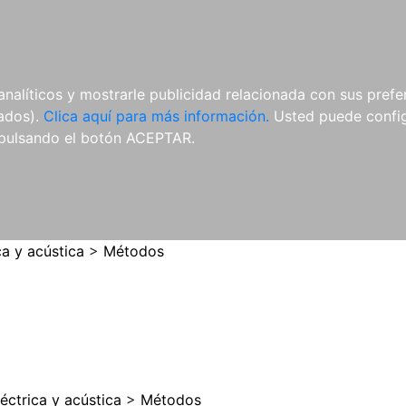
ES
ES
REVISTAS
CDS Y
MATERIAL
analíticos y mostrarle publicidad relacionada con sus prefer
DVDS
COMPLEMENTARIO
tados).
Clica aquí para más información.
Usted puede configu
pulsando el botón ACEPTAR.
ca y acústica
>
Métodos
léctrica y acústica
>
Métodos