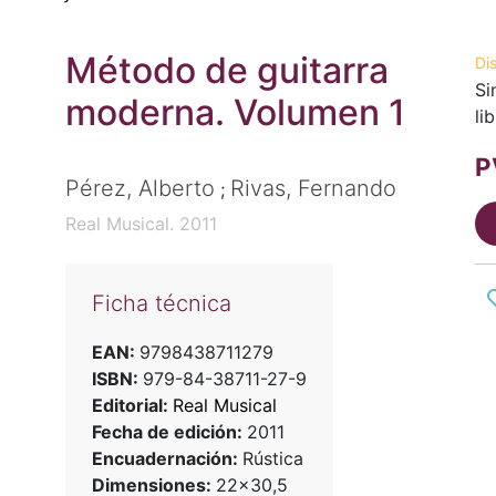
Método de guitarra
Di
Si
moderna. Volumen 1
li
P
Pérez, Alberto
Rivas, Fernando
;
Real Musical. 2011
Ficha técnica
EAN:
9798438711279
ISBN:
979-84-38711-27-9
Editorial:
Real Musical
Fecha de edición:
2011
Encuadernación:
Rústica
Dimensiones:
22x30,5