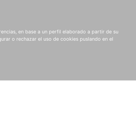
0
NOVEDADES
NOTICIAS
COMPRAS
encias, en base a un perfil elaborado a partir de su
INSTITUCIONALES
rar o rechazar el uso de cookies puslando en el