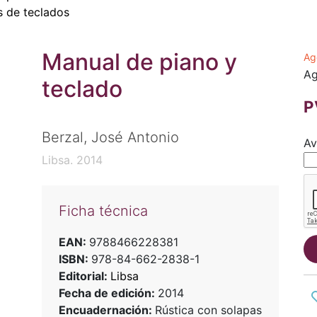
 de teclados
Manual de piano y
Ag
Ag
teclado
P
Berzal, José Antonio
Av
Libsa. 2014
Ficha técnica
EAN:
9788466228381
ISBN:
978-84-662-2838-1
Editorial:
Libsa
Fecha de edición:
2014
Encuadernación:
Rústica con solapas