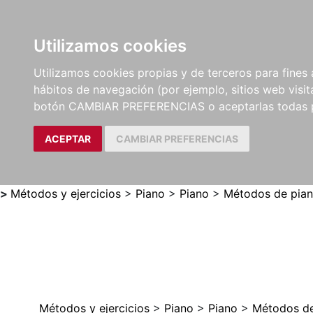
Utilizamos cookies
LIBROS
MÉTODOS Y
PARTITURAS Y EDICION
Utilizamos cookies propias y de terceros para fines 
EJERCICIOS
CRÍTICAS
hábitos de navegación (por ejemplo, sitios web visi
botón CAMBIAR PREFERENCIAS o aceptarlas todas 
ACEPTAR
CAMBIAR PREFERENCIAS
>
Métodos y ejercicios
>
Piano
>
Piano
>
Métodos de pia
Métodos y ejercicios
>
Piano
>
Piano
>
Métodos de