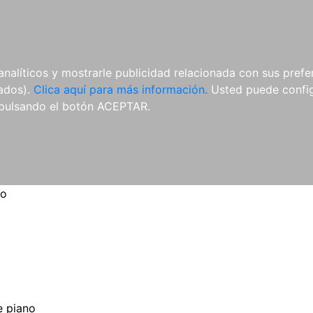
ES
ES
REVISTAS
CDS Y
MATERIAL
analíticos y mostrarle publicidad relacionada con sus prefer
DVDS
COMPLEMENTARIO
tados).
Clica aquí para más información.
Usted puede configu
pulsando el botón ACEPTAR.
no
 piano