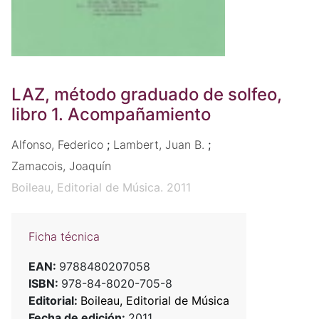
LAZ, método graduado de solfeo,
libro 1. Acompañamiento
Alfonso, Federico
;
Lambert, Juan B.
;
Zamacois, Joaquín
Boileau, Editorial de Música. 2011
Ficha técnica
EAN:
9788480207058
ISBN:
978-84-8020-705-8
Editorial:
Boileau, Editorial de Música
Fecha de edición:
2011