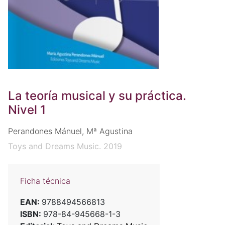
La teoría musical y su práctica.
Nivel 1
Perandones Mánuel, Mª Agustina
Toys and Dreams Music. 2019
Ficha técnica
EAN:
9788494566813
ISBN:
978-84-945668-1-3