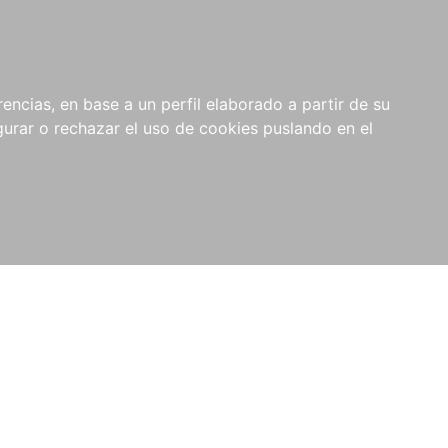
0
NOVEDADES
NOTICIAS
COMPRAS
encias, en base a un perfil elaborado a partir de su
INSTITUCIONALES
rar o rechazar el uso de cookies puslando en el