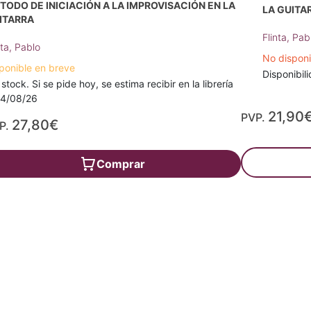
TODO DE INICIACIÓN A LA IMPROVISACIÓN EN LA
LA GUITA
ITARRA
Flinta, Pab
nta, Pablo
No dispon
ponible en breve
Disponibili
 stock. Si se pide hoy, se estima recibir en la librería
14/08/26
21,90
PVP.
27,80€
P.
Comprar