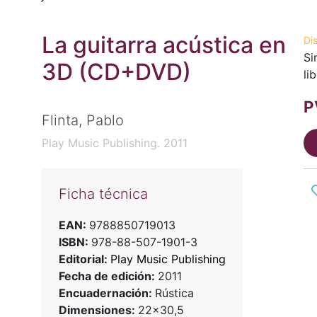
La guitarra acústica en
Di
Si
3D (CD+DVD)
li
P
Flinta, Pablo
Play Music Publishing. 2011
Ficha técnica
EAN:
9788850719013
ISBN:
978-88-507-1901-3
Editorial:
Play Music Publishing
Fecha de edición:
2011
Encuadernación:
Rústica
Dimensiones:
22x30,5