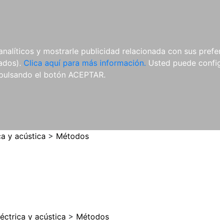
ES
ES
REVISTAS
CDS Y
MATERIAL
analíticos y mostrarle publicidad relacionada con sus prefer
DVDS
COMPLEMENTARIO
tados).
Clica aquí para más información.
Usted puede configu
pulsando el botón ACEPTAR.
ca y acústica
>
Métodos
léctrica y acústica
>
Métodos