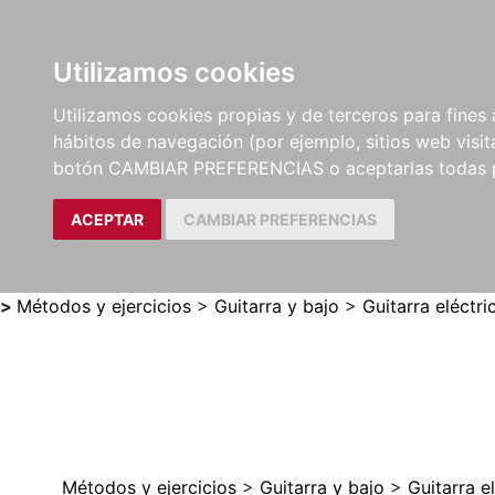
Utilizamos cookies
LIBROS
MÉTODOS Y
PARTITURAS Y EDICION
Utilizamos cookies propias y de terceros para fines 
EJERCICIOS
CRÍTICAS
hábitos de navegación (por ejemplo, sitios web visi
botón CAMBIAR PREFERENCIAS o aceptarlas todas 
ACEPTAR
CAMBIAR PREFERENCIAS
>
Métodos y ejercicios
>
Guitarra y bajo
>
Guitarra eléctri
Métodos y ejercicios
>
Guitarra y bajo
>
Guitarra e