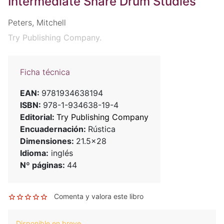
Intermediate Snare Drum Studies
Peters, Mitchell
Try Publishing Company.
Ficha técnica
EAN:
9781934638194
ISBN:
978-1-934638-19-4
Editorial:
Try Publishing Company
Encuadernación:
Rústica
Dimensiones:
21.5x28
Idioma:
inglés
Nº páginas:
44
Comenta y valora este libro
Disponible en breve