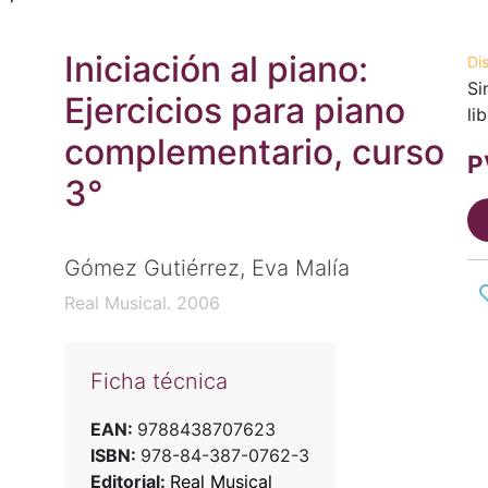
Iniciación al piano:
Di
Si
Ejercicios para piano
li
complementario, curso
P
3°
Gómez Gutiérrez, Eva Malía
Real Musical. 2006
Ficha técnica
EAN:
9788438707623
ISBN:
978-84-387-0762-3
Editorial:
Real Musical