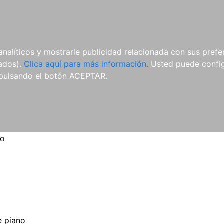
ES
ES
REVISTAS
CDS Y
MATERIAL
analíticos y mostrarle publicidad relacionada con sus prefer
DVDS
COMPLEMENTARIO
tados).
Clica aquí para más información.
Usted puede configu
pulsando el botón ACEPTAR.
no
 piano