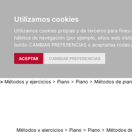
Utilizamos cookies
LIBROS
MÉTODOS Y
PARTITURAS Y EDICION
Utilizamos cookies propias y de terceros para fines 
EJERCICIOS
CRÍTICAS
hábitos de navegación (por ejemplo, sitios web visi
botón CAMBIAR PREFERENCIAS o aceptarlas todas 
ACEPTAR
CAMBIAR PREFERENCIAS
>
Métodos y ejercicios
>
Piano
>
Piano
>
Métodos de pia
Métodos y ejercicios
>
Piano
>
Piano
>
Métodos de