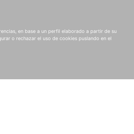
0
NOVEDADES
NOTICIAS
COMPRAS
encias, en base a un perfil elaborado a partir de su
INSTITUCIONALES
rar o rechazar el uso de cookies puslando en el