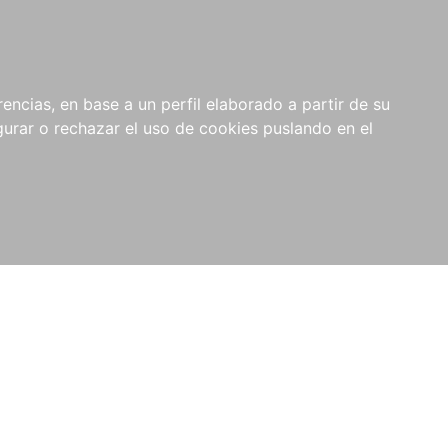
0
NOVEDADES
NOTICIAS
COMPRAS
encias, en base a un perfil elaborado a partir de su
INSTITUCIONALES
rar o rechazar el uso de cookies puslando en el