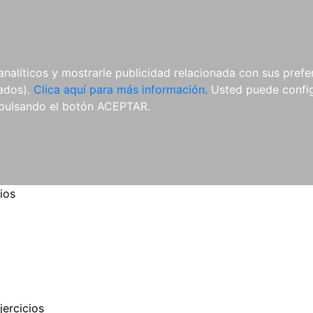
ES
ES
REVISTAS
CDS Y
MATERIAL
analíticos y mostrarle publicidad relacionada con sus prefer
DVDS
COMPLEMENTARIO
tados).
Clica aquí para más información.
Usted puede configu
pulsando el botón ACEPTAR.
ios
jercicios