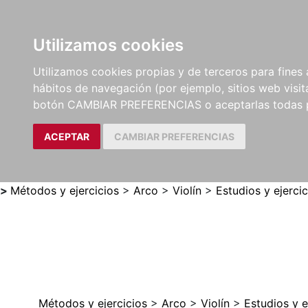
Utilizamos cookies
LIBROS
MÉTODOS Y
PARTITURAS Y EDICION
Utilizamos cookies propias y de terceros para fines 
EJERCICIOS
CRÍTICAS
hábitos de navegación (por ejemplo, sitios web visi
botón CAMBIAR PREFERENCIAS o aceptarlas todas 
ACEPTAR
CAMBIAR PREFERENCIAS
>
Métodos y ejercicios
>
Arco
>
Violín
>
Estudios y ejercic
Métodos y ejercicios
>
Arco
>
Violín
>
Estudios y e