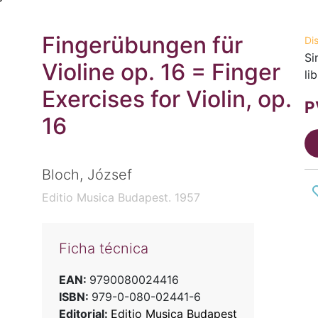
Fingerübungen für
Di
Si
Violine op. 16 = Finger
li
Exercises for Violin, op.
P
16
Bloch, József
Editio Musica Budapest. 1957
Ficha técnica
EAN:
9790080024416
ISBN:
979-0-080-02441-6
Editorial:
Editio Musica Budapest