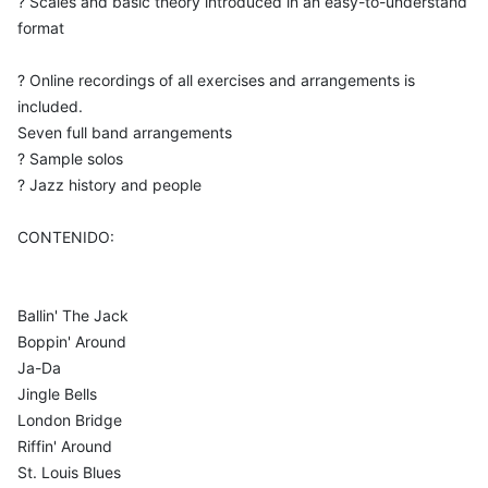
? Scales and basic theory introduced in an easy-to-understand
format
? Online recordings of all exercises and arrangements is
included.
Seven full band arrangements
? Sample solos
? Jazz history and people
CONTENIDO:
Ballin' The Jack
Boppin' Around
Ja-Da
Jingle Bells
London Bridge
Riffin' Around
St. Louis Blues