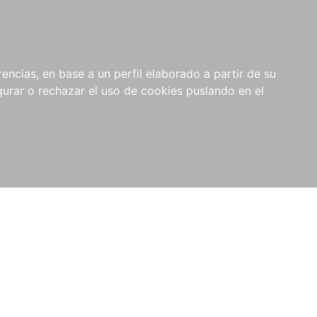
0
NOVEDADES
NOTICIAS
COMPRAS
encias, en base a un perfil elaborado a partir de su
INSTITUCIONALES
rar o rechazar el uso de cookies puslando en el