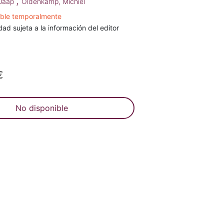
;
 Jaap
Oldenkamp, Michiel
ible temporalmente
dad sujeta a la información del editor
€
No disponible