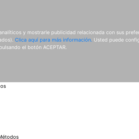
ES
ES
REVISTAS
CDS Y
MATERIAL
analíticos y mostrarle publicidad relacionada con sus prefer
DVDS
COMPLEMENTARIO
tados).
Clica aquí para más información.
Usted puede configu
pulsando el botón ACEPTAR.
os
Métodos