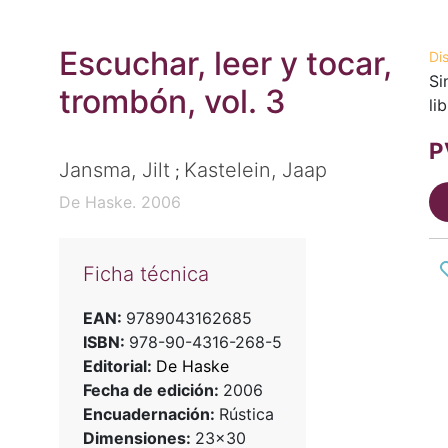
Escuchar, leer y tocar,
Di
Si
trombón, vol. 3
li
P
Jansma, Jilt
Kastelein, Jaap
;
De Haske. 2006
Ficha técnica
EAN:
9789043162685
ISBN:
978-90-4316-268-5
Editorial:
De Haske
Fecha de edición:
2006
Encuadernación:
Rústica
Dimensiones:
23x30