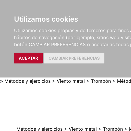
Utilizamos cookies
LIBROS
MÉTODOS Y
PARTITURAS Y EDICION
Utilizamos cookies propias y de terceros para fines 
EJERCICIOS
CRÍTICAS
hábitos de navegación (por ejemplo, sitios web visi
botón CAMBIAR PREFERENCIAS o aceptarlas todas 
ACEPTAR
CAMBIAR PREFERENCIAS
>
Métodos y ejercicios
>
Viento metal
>
Trombón
>
Métod
Métodos y ejercicios
>
Viento metal
>
Trombón
>