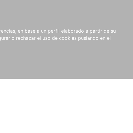
0
NOVEDADES
NOTICIAS
COMPRAS
encias, en base a un perfil elaborado a partir de su
INSTITUCIONALES
rar o rechazar el uso de cookies puslando en el