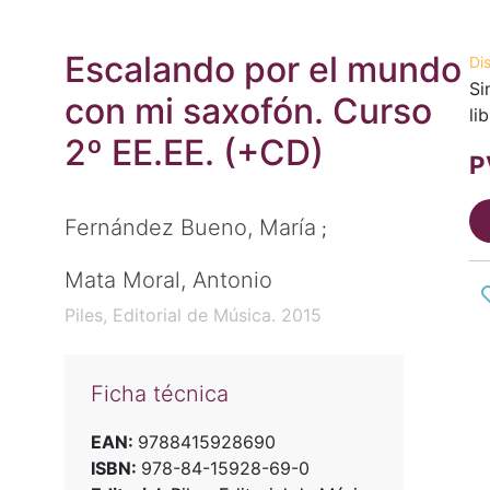
Escalando por el mundo
Di
Si
con mi saxofón. Curso
li
2º EE.EE. (+CD)
P
Fernández Bueno, María
;
Mata Moral, Antonio
Piles, Editorial de Música. 2015
Ficha técnica
EAN:
9788415928690
ISBN:
978-84-15928-69-0