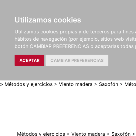
Utilizamos cookies
LIBROS
MÉTODOS Y
PARTITURAS Y EDICION
Utilizamos cookies propias y de terceros para fines 
EJERCICIOS
CRÍTICAS
hábitos de navegación (por ejemplo, sitios web visi
botón CAMBIAR PREFERENCIAS o aceptarlas todas 
ACEPTAR
CAMBIAR PREFERENCIAS
>
Métodos y ejercicios
>
Viento madera
>
Saxofón
>
Mét
Métodos y ejercicios
>
Viento madera
>
Saxofón