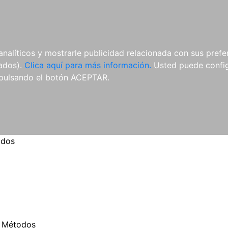
ES
ES
REVISTAS
CDS Y
MATERIAL
analíticos y mostrarle publicidad relacionada con sus prefer
DVDS
COMPLEMENTARIO
tados).
Clica aquí para más información.
Usted puede configu
pulsando el botón ACEPTAR.
odos
>
Métodos