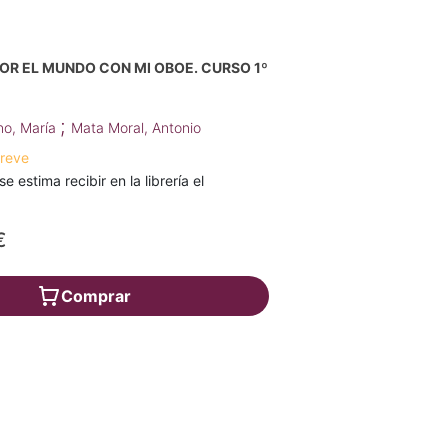
R EL MUNDO CON MI OBOE. CURSO 1º
;
no, María
Mata Moral, Antonio
breve
se estima recibir en la librería el
€
Comprar