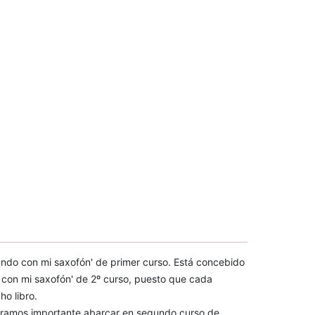
mundo con mi saxofón' de primer curso. Está concebido
 con mi saxofón' de 2º curso, puesto que cada
o libro.
deramos importante abarcar en segundo curso de