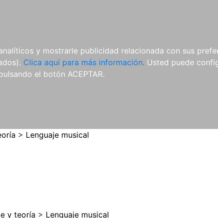
ES
ES
REVISTAS
CDS Y
MATERIAL
analíticos y mostrarle publicidad relacionada con sus prefer
DVDS
COMPLEMENTARIO
tados).
Clica aquí para más información.
Usted puede configu
pulsando el botón ACEPTAR.
eoría
>
Lenguaje musical
e y teoría
>
Lenguaje musical