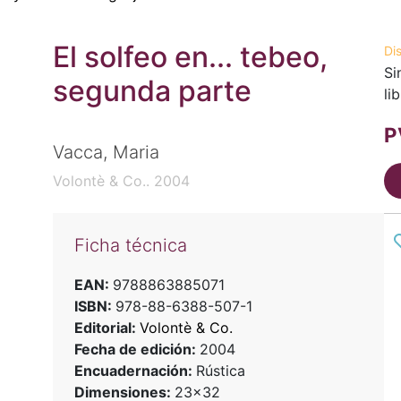
El solfeo en... tebeo,
Di
Si
segunda parte
li
P
Vacca, Maria
Volontè & Co.. 2004
Ficha técnica
EAN:
9788863885071
ISBN:
978-88-6388-507-1
Editorial:
Volontè & Co.
Fecha de edición:
2004
Encuadernación:
Rústica
Dimensiones:
23x32