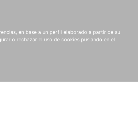
0
NOVEDADES
NOTICIAS
COMPRAS
encias, en base a un perfil elaborado a partir de su
INSTITUCIONALES
rar o rechazar el uso de cookies puslando en el