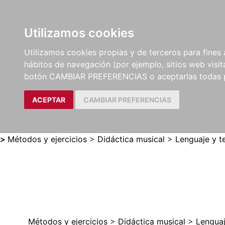
Utilizamos cookies
LIBROS
MÉTODOS Y
PARTITURAS Y EDICION
Utilizamos cookies propias y de terceros para fines 
EJERCICIOS
CRÍTICAS
hábitos de navegación (por ejemplo, sitios web visi
botón CAMBIAR PREFERENCIAS o aceptarlas todas 
ACEPTAR
CAMBIAR PREFERENCIAS
>
Métodos y ejercicios
>
Didáctica musical
>
Lenguaje y t
Métodos y ejercicios
>
Didáctica musical
>
Lenguaj