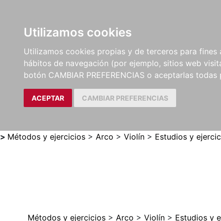
Utilizamos cookies
LIBROS
MÉTODOS Y
PARTITURAS Y EDICION
Utilizamos cookies propias y de terceros para fines 
EJERCICIOS
CRÍTICAS
hábitos de navegación (por ejemplo, sitios web visi
botón CAMBIAR PREFERENCIAS o aceptarlas todas 
ACEPTAR
CAMBIAR PREFERENCIAS
>
Métodos y ejercicios
>
Arco
>
Violín
>
Estudios y ejercic
Métodos y ejercicios
>
Arco
>
Violín
>
Estudios y e