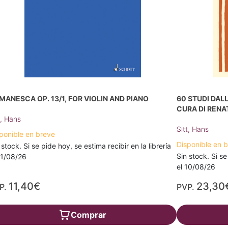
MANESCA OP. 13/1, FOR VIOLIN AND PIANO
60 STUDI DALL
CURA DI REN
t, Hans
Sitt, Hans
ponible en breve
Disponible en 
 stock. Si se pide hoy, se estima recibir en la librería
Sin stock. Si se
11/08/26
el 10/08/26
11,40€
23,30
P.
PVP.
Comprar