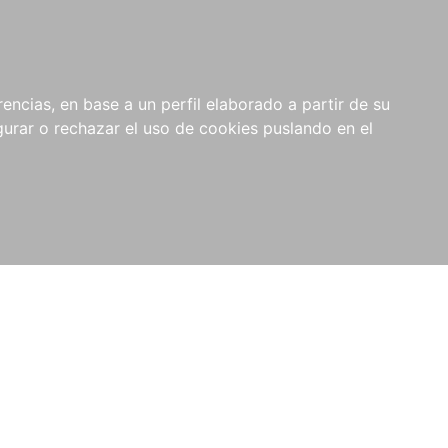
0
NOVEDADES
NOTICIAS
COMPRAS
encias, en base a un perfil elaborado a partir de su
INSTITUCIONALES
rar o rechazar el uso de cookies puslando en el