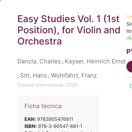
Easy Studies Vol. 1 (1st
Di
Si
Position), for Violin and
li
Orchestra
¡G
P
Dancla, Charles
Kayser, Heinrich Ernst
;
Sitt, Hans
Wohlfahrt, Franz
;
;
Dowani International. 2005
Ficha técnica
EAN:
9783905476811
ISBN:
978-3-90547-681-1