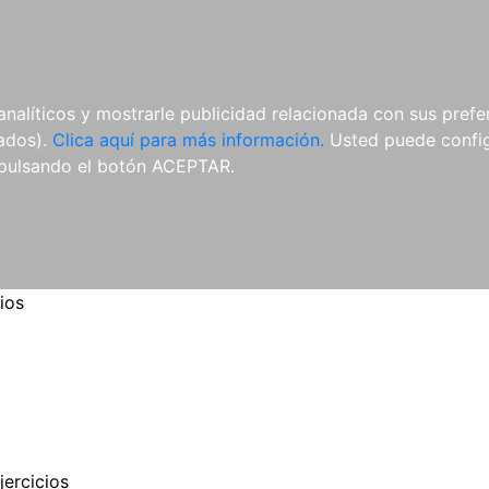
ES
ES
REVISTAS
CDS Y
MATERIAL
analíticos y mostrarle publicidad relacionada con sus prefer
DVDS
COMPLEMENTARIO
tados).
Clica aquí para más información.
Usted puede configu
pulsando el botón ACEPTAR.
ios
jercicios