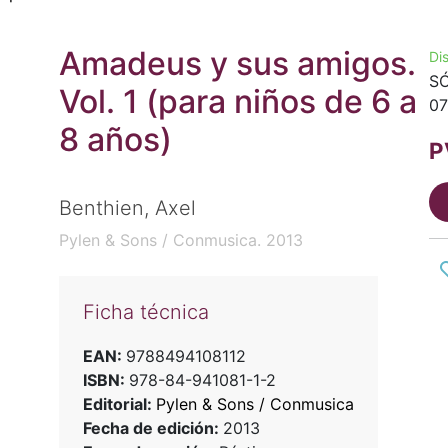
Amadeus y sus amigos.
Di
SÓ
Vol. 1 (para niños de 6 a
07
8 años)
P
Benthien, Axel
Pylen & Sons / Conmusica. 2013
Ficha técnica
EAN:
9788494108112
ISBN:
978-84-941081-1-2
Editorial:
Pylen & Sons / Conmusica
Fecha de edición:
2013