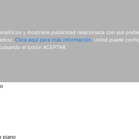
ES
ES
REVISTAS
CDS Y
MATERIAL
analíticos y mostrarle publicidad relacionada con sus prefer
DVDS
COMPLEMENTARIO
tados).
Clica aquí para más información.
Usted puede configu
pulsando el botón ACEPTAR.
no
 piano