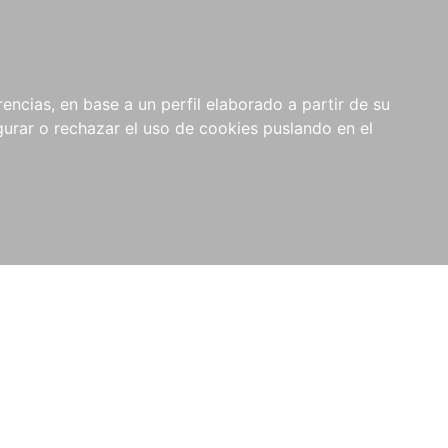
0
NOVEDADES
NOTICIAS
COMPRAS
encias, en base a un perfil elaborado a partir de su
INSTITUCIONALES
rar o rechazar el uso de cookies puslando en el