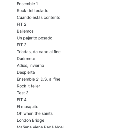
Ensemble 1
Rock del teclado
Cuando estás contento
FIT 2
Bailemos
Un pajarito posado
FIT 3
Triadas, da capo al fine
Duérmete
Adiós, invierno
Despierta
Ensemble 2: D.S. al fine
Rock it feller
Test 3
FIT 4
El mosquito
Oh when the saints
London Bridge
Mañana viene Papá Noel