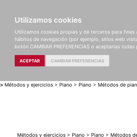
Utilizamos cookies
LIBROS
MÉTODOS Y
PARTITURAS Y EDICION
Utilizamos cookies propias y de terceros para fines 
EJERCICIOS
CRÍTICAS
hábitos de navegación (por ejemplo, sitios web visi
botón CAMBIAR PREFERENCIAS o aceptarlas todas 
ACEPTAR
CAMBIAR PREFERENCIAS
>
Métodos y ejercicios
>
Piano
>
Piano
>
Métodos de pia
Métodos y ejercicios
>
Piano
>
Piano
>
Métodos de