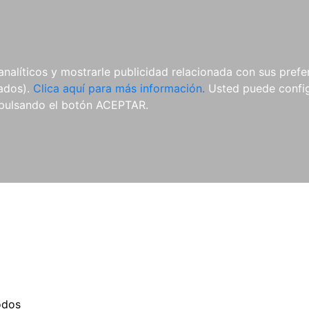
ES
ES
REVISTAS
CDS Y
MATERIAL
analíticos y mostrarle publicidad relacionada con sus prefer
DVDS
COMPLEMENTARIO
tados).
Clica aquí para más información.
Usted puede configu
pulsando el botón ACEPTAR.
odos