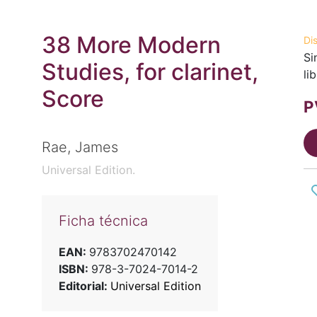
38 More Modern
Di
Si
Studies, for clarinet,
li
Score
P
Rae, James
Universal Edition.
Ficha técnica
EAN:
9783702470142
ISBN:
978-3-7024-7014-2
Editorial:
Universal Edition