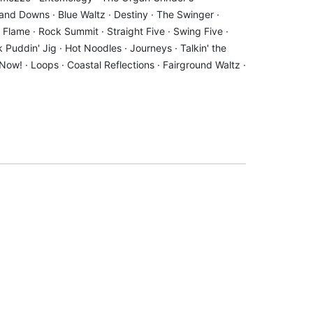
 and Downs · Blue Waltz · Destiny · The Swinger ·
Flame · Rock Summit · Straight Five · Swing Five ·
k Puddin' Jig · Hot Noodles · Journeys · Talkin' the
ow! · Loops · Coastal Reflections · Fairground Waltz ·