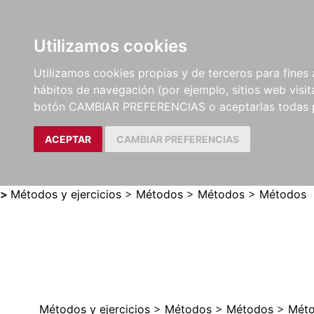
Utilizamos cookies
LIBROS
MÉTODOS Y
PARTITURAS Y EDICION
Utilizamos cookies propias y de terceros para fines 
EJERCICIOS
CRÍTICAS
hábitos de navegación (por ejemplo, sitios web visi
botón CAMBIAR PREFERENCIAS o aceptarlas todas 
ACEPTAR
CAMBIAR PREFERENCIAS
>
Métodos y ejercicios
>
Métodos
>
Métodos
>
Métodos
Métodos y ejercicios
>
Métodos
>
Métodos
>
Mét