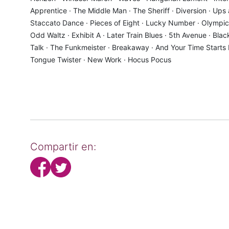
Apprentice · The Middle Man · The Sheriff · Diversion · Ups
Staccato Dance · Pieces of Eight · Lucky Number · Olympic 
Odd Waltz · Exhibit A · Later Train Blues · 5th Avenue · Blac
Talk · The Funkmeister · Breakaway · And Your Time Starts N
Tongue Twister · New Work · Hocus Pocus
Compartir en: