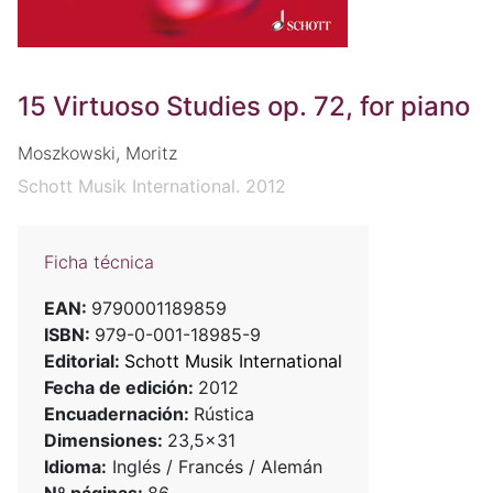
15 Virtuoso Studies op. 72, for piano
Moszkowski, Moritz
Schott Musik International. 2012
Ficha técnica
EAN:
9790001189859
ISBN:
979-0-001-18985-9
Editorial:
Schott Musik International
Fecha de edición:
2012
Encuadernación:
Rústica
Dimensiones:
23,5x31
Idioma:
Inglés / Francés / Alemán
Nº páginas:
86