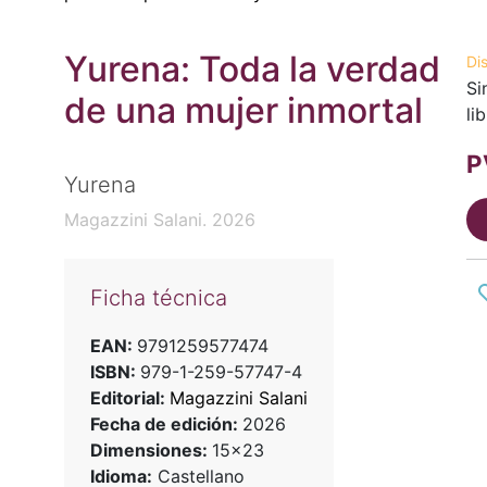
Yurena: Toda la verdad
Di
Si
de una mujer inmortal
li
P
Yurena
Magazzini Salani. 2026
Ficha técnica
EAN:
9791259577474
ISBN:
979-1-259-57747-4
Editorial:
Magazzini Salani
Fecha de edición:
2026
Dimensiones:
15x23
Idioma:
Castellano