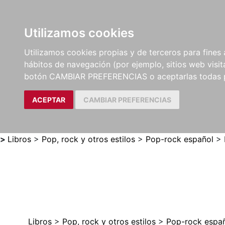
Utilizamos cookies
LIBROS
MÉTODOS Y
PARTITURAS Y EDICION
Utilizamos cookies propias y de terceros para fines 
EJERCICIOS
CRÍTICAS
hábitos de navegación (por ejemplo, sitios web visi
botón CAMBIAR PREFERENCIAS o aceptarlas todas 
ACEPTAR
CAMBIAR PREFERENCIAS
>
Libros
>
Pop, rock y otros estilos
>
Pop-rock español
>
Libros
>
Pop, rock y otros estilos
>
Pop-rock espa