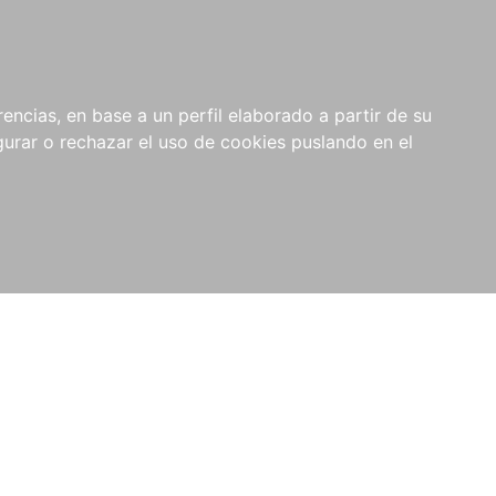
0
NOVEDADES
NOTICIAS
COMPRAS
encias, en base a un perfil elaborado a partir de su
INSTITUCIONALES
rar o rechazar el uso de cookies puslando en el