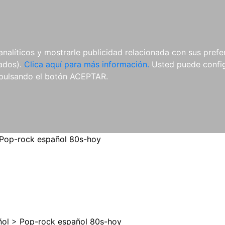
ES
ES
REVISTAS
CDS Y
MATERIAL
analíticos y mostrarle publicidad relacionada con sus prefer
DVDS
COMPLEMENTARIO
tados).
Clica aquí para más información.
Usted puede configu
pulsando el botón ACEPTAR.
Pop-rock español 80s-hoy
ñol
>
Pop-rock español 80s-hoy