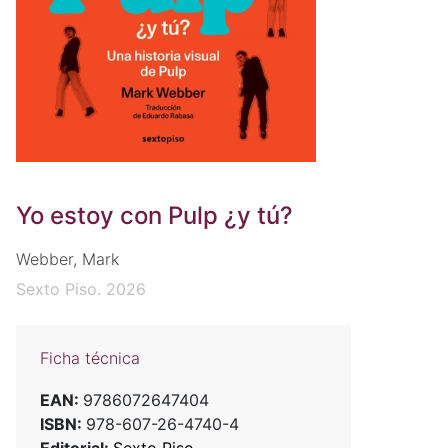
Yo estoy con Pulp ¿y tú?
Webber, Mark
Sexto Piso. 2026
Ficha técnica
EAN:
9786072647404
ISBN:
978-607-26-4740-4
Editorial:
Sexto Piso