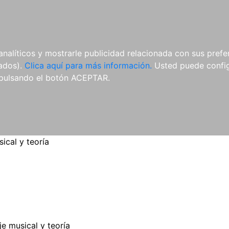
ES
ES
REVISTAS
CDS Y
MATERIAL
analíticos y mostrarle publicidad relacionada con sus prefer
DVDS
COMPLEMENTARIO
tados).
Clica aquí para más información.
Usted puede configu
pulsando el botón ACEPTAR.
ical y teoría
e musical y teoría