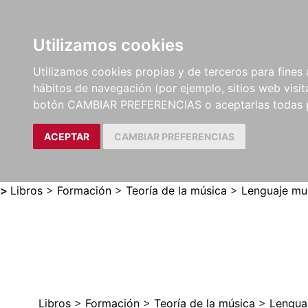
Utilizamos cookies
LIBROS
MÉTODOS Y
PARTITURAS Y EDICION
Utilizamos cookies propias y de terceros para fines 
EJERCICIOS
CRÍTICAS
hábitos de navegación (por ejemplo, sitios web visi
botón CAMBIAR PREFERENCIAS o aceptarlas todas 
ACEPTAR
CAMBIAR PREFERENCIAS
>
Libros
>
Formación
>
Teoría de la música
>
Lenguaje mus
Libros
>
Formación
>
Teoría de la música
>
Lenguaj