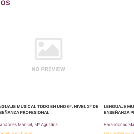
dos
NGUAJE MUSICAL TODO EN UNO 6º. NIVEL 2º DE
LENGUAJE MUS
SEÑANZA PROFESIONAL
ENSEÑANZA P
andones Mánuel, Mª Agustina
Perandones Mán
ponible en breve
Disponible en 