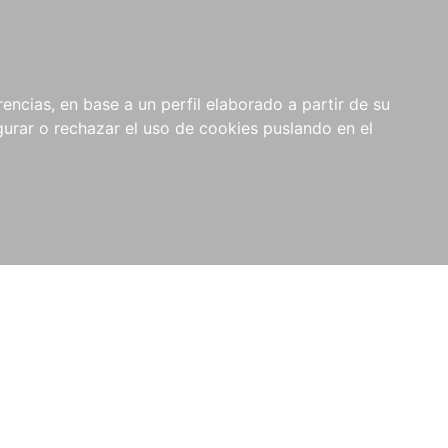
0
NOVEDADES
NOTICIAS
COMPRAS
encias, en base a un perfil elaborado a partir de su
INSTITUCIONALES
rar o rechazar el uso de cookies puslando en el