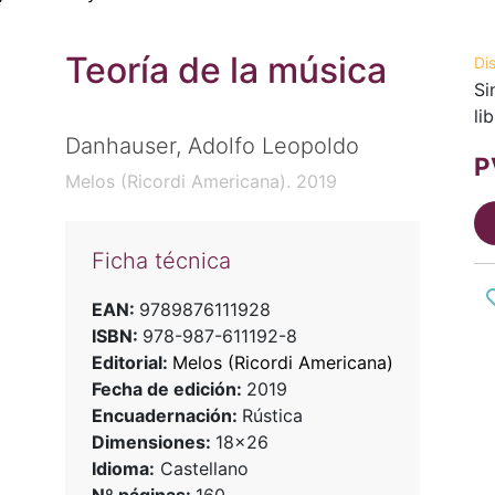
Teoría de la música
Di
Si
li
Danhauser, Adolfo Leopoldo
P
Melos (Ricordi Americana). 2019
Ficha técnica
EAN:
9789876111928
ISBN:
978-987-611192-8
Editorial:
Melos (Ricordi Americana)
Fecha de edición:
2019
Encuadernación:
Rústica
Dimensiones:
18x26
Idioma:
Castellano