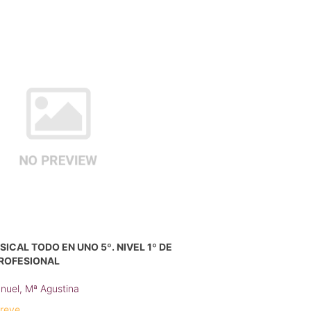
ICAL TODO EN UNO 5º. NIVEL 1º DE
ROFESIONAL
uel, Mª Agustina
breve