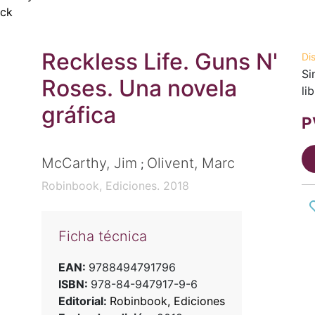
ock
Reckless Life. Guns N'
Di
Si
Roses. Una novela
li
gráfica
P
McCarthy, Jim
Olivent, Marc
;
Robinbook, Ediciones. 2018
Ficha técnica
EAN:
9788494791796
ISBN:
978-84-947917-9-6
Editorial:
Robinbook, Ediciones