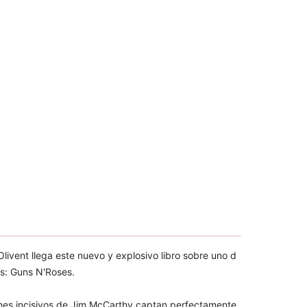
livent llega este nuevo y explosivo libro sobre uno d
s: Guns N'Roses.
iones incisivos de Jim McCarthy captan perfectamente