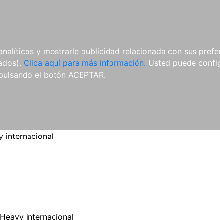
ES
ES
REVISTAS
CDS Y
MATERIAL
analíticos y mostrarle publicidad relacionada con sus prefer
DVDS
COMPLEMENTARIO
tados).
Clica aquí para más información.
Usted puede configu
pulsando el botón ACEPTAR.
 internacional
Heavy internacional