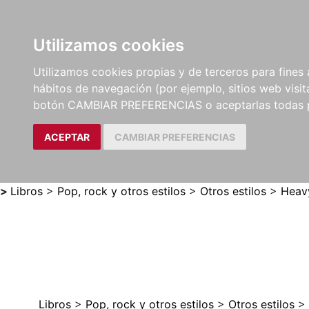
Utilizamos cookies
LIBROS
MÉTODOS Y
PARTITURAS Y EDICION
Utilizamos cookies propias y de terceros para fines 
EJERCICIOS
CRÍTICAS
hábitos de navegación (por ejemplo, sitios web visi
botón CAMBIAR PREFERENCIAS o aceptarlas todas 
ACEPTAR
CAMBIAR PREFERENCIAS
>
Libros
>
Pop, rock y otros estilos
>
Otros estilos
>
Heavy
Libros
>
Pop, rock y otros estilos
>
Otros estilos
>