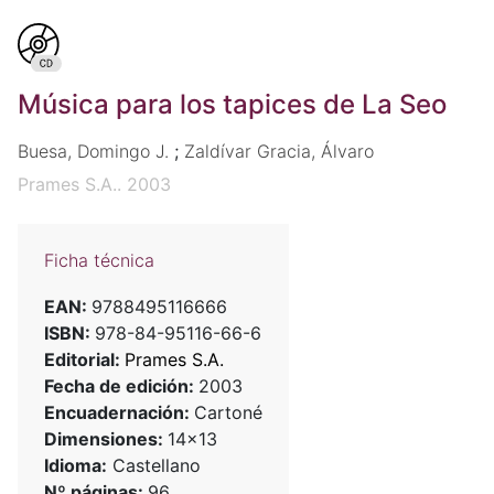
Música para los tapices de La Seo
Buesa, Domingo J.
;
Zaldívar Gracia, Álvaro
Prames S.A.. 2003
Ficha técnica
EAN:
9788495116666
ISBN:
978-84-95116-66-6
Editorial:
Prames S.A.
Fecha de edición:
2003
Encuadernación:
Cartoné
Dimensiones:
14x13
Idioma:
Castellano
Nº páginas:
96