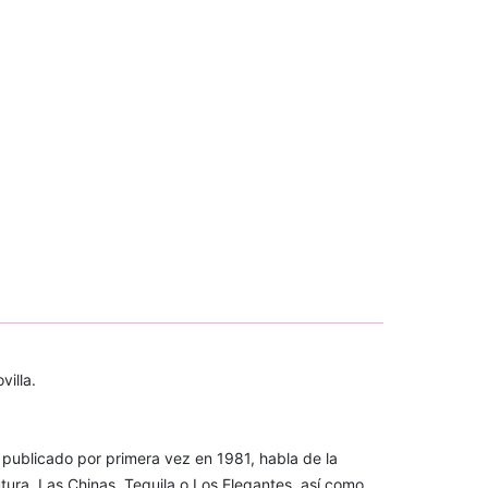
villa.
publicado por primera vez en 1981, habla de la
ra, Las Chinas, Tequila o Los Elegantes, así como