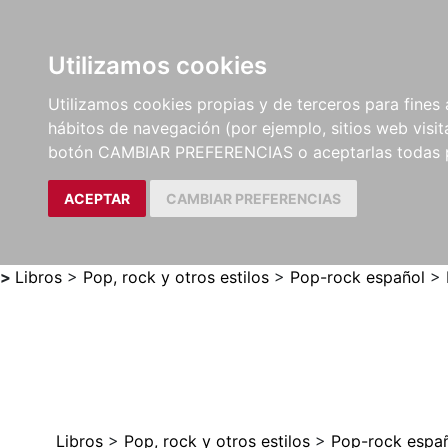
Utilizamos cookies
LIBROS
MÉTODOS Y
PARTITURAS Y EDICION
Utilizamos cookies propias y de terceros para fines 
EJERCICIOS
CRÍTICAS
hábitos de navegación (por ejemplo, sitios web visi
botón CAMBIAR PREFERENCIAS o aceptarlas todas 
ACEPTAR
CAMBIAR PREFERENCIAS
>
Libros
>
Pop, rock y otros estilos
>
Pop-rock español
>
Libros
>
Pop, rock y otros estilos
>
Pop-rock espa