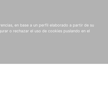
0
NOVEDADES
NOTICIAS
COMPRAS
encias, en base a un perfil elaborado a partir de su
INSTITUCIONALES
rar o rechazar el uso de cookies puslando en el