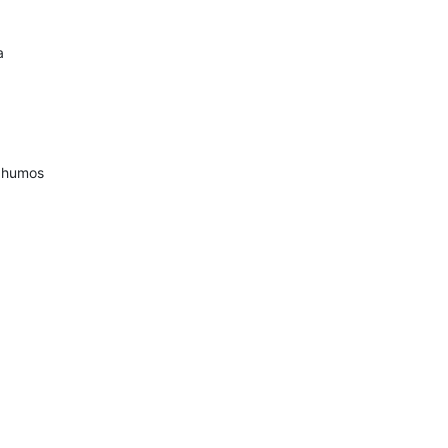
a
s humos