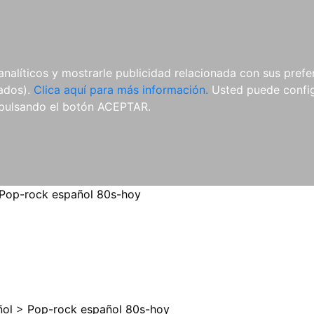
ES
ES
REVISTAS
CDS Y
MATERIAL
analíticos y mostrarle publicidad relacionada con sus prefer
DVDS
COMPLEMENTARIO
tados).
Clica aquí para más información.
Usted puede configu
pulsando el botón ACEPTAR.
Pop-rock español 80s-hoy
ñol
>
Pop-rock español 80s-hoy