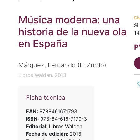
Música moderna: una
Di
Si
historia de la nueva ola
14
en España
P
Márquez, Fernando (El Zurdo)
Libros Walden. 2013
Ficha técnica
EAN:
9788461671793
ISBN:
978-84-616-7179-3
Editorial:
Libros Walden
Fecha de edición:
2013