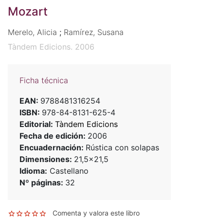
Mozart
Merelo, Alicia
;
Ramírez, Susana
Tàndem Edicions. 2006
Ficha técnica
EAN:
9788481316254
ISBN:
978-84-8131-625-4
Editorial:
Tàndem Edicions
Fecha de edición:
2006
Encuadernación:
Rústica con solapas
Dimensiones:
21,5x21,5
Idioma:
Castellano
Nº páginas:
32
Comenta y valora este libro