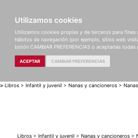
Utilizamos cookies
LIBROS
MÉTODOS Y
PARTITURAS Y EDICION
Utilizamos cookies propias y de terceros para fines 
EJERCICIOS
CRÍTICAS
hábitos de navegación (por ejemplo, sitios web visi
botón CAMBIAR PREFERENCIAS o aceptarlas todas 
ACEPTAR
CAMBIAR PREFERENCIAS
>
Libros
>
Infantil y juvenil
>
Nanas y cancioneros
>
Nanas
Libros
>
Infantil y juvenil
>
Nanas y cancioneros
>