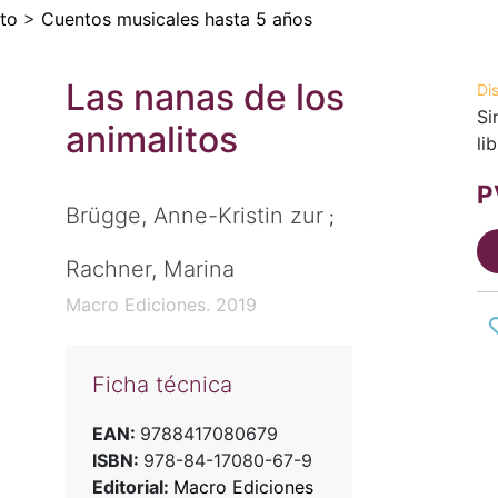
to
>
Cuentos musicales hasta 5 años
Las nanas de los
Di
Si
animalitos
li
P
Brügge, Anne-Kristin zur
;
Rachner, Marina
Macro Ediciones. 2019
Ficha técnica
EAN:
9788417080679
ISBN:
978-84-17080-67-9
Editorial:
Macro Ediciones