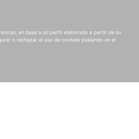
0
NOVEDADES
NOTICIAS
COMPRAS
encias, en base a un perfil elaborado a partir de su
INSTITUCIONALES
rar o rechazar el uso de cookies puslando en el