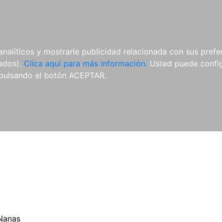
ES
ES
REVISTAS
CDS Y
MATERIAL
analíticos y mostrarle publicidad relacionada con sus prefer
DVDS
COMPLEMENTARIO
tados).
Clica aquí para más información.
Usted puede configu
pulsando el botón ACEPTAR.
Nanas