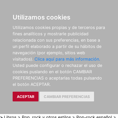
0
ES
Utilizamos cookies
Utilizamos cookies propias y de terceros para
fines analíticos y mostrarle publicidad
relacionada con sus preferencias, en base a
un perfil elaborado a partir de su hábitos de
navegación (por ejemplo, sitios web
visitados).
Clica aquí para más información.
Usted puede configurar o rechazar el uso de
cookies puslando en el botón CAMBIAR
PREFERENCIAS o aceptarlas todas pulsando
el botón ACEPTAR.
ACEPTAR
CAMBIAR PREFERENCIAS
>
Libros
>
Pop, rock y otros estilos
>
Pop-rock español
>