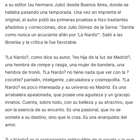
a su editor (su hermano Julio) desde Buenos Aires, donde se
hallaba pasando una temporada. Una vez en imprenta el
original, el autor pidió las primeras pruebas e hizo bastantes
añadidos y correcciones, dice Julio Gómez de la Serna: "Sentía
como nunca un acuciante afán por 'La Nardo'". Salió a las
librerías y la crítica le fue favorable.
?La Nardo?, como dice su autor, ?es hija de la luz de Madrid?,
una hembra de rompe y rasga, una mujer de bandera, una
hembra de tronío. ?La Nardo? no tiene nada que ver con la ?
cocotte? parisién, inteligente ,calculadora y cosmopolita. ?La
Nardo? es poco interesada y su universo es Madrid. Es una
arrabalera apasionada, que posee una agudeza y un gracejo
innatos. Cuenta, sobre todo, con su belleza y su atractivo, que
son la esencia de su encanto. Es una pasional, que no se
somete a su destino, sino que lo crea. Es una anarquista del
amor.
?La Nardo? es la protagonista indiscutible de la novela y la que