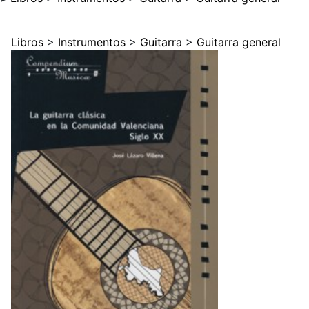
Libros
>
Instrumentos
>
Guitarra
>
Guitarra general