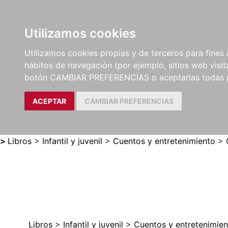
Utilizamos cookies
LIBROS
MÉTODOS Y
PARTITURAS Y EDICION
Utilizamos cookies propias y de terceros para fines 
EJERCICIOS
CRÍTICAS
hábitos de navegación (por ejemplo, sitios web visi
botón CAMBIAR PREFERENCIAS o aceptarlas todas 
ACEPTAR
CAMBIAR PREFERENCIAS
>
Libros
>
Infantil y juvenil
>
Cuentos y entretenimiento
>
Libros
>
Infantil y juvenil
>
Cuentos y entretenimien