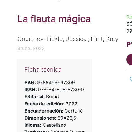
La flauta mágica
Di
SÓ
09
Courtney-Tickle, Jessica
Flint, Katy
;
P
Bruño. 2022
Ficha técnica
EAN:
9788469667309
ISBN:
978-84-696-6730-9
Editorial:
Bruño
Fecha de edición:
2022
Encuadernación:
Cartoné
Dimensiones:
30x26,5
Idioma:
Castellano