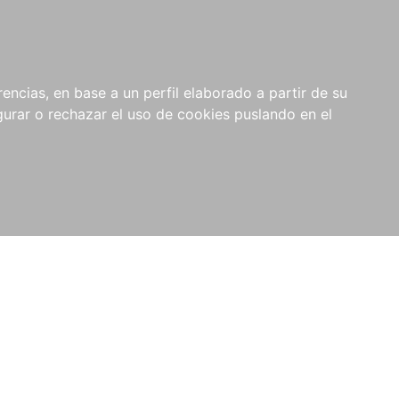
0
NOVEDADES
NOTICIAS
COMPRAS
encias, en base a un perfil elaborado a partir de su
INSTITUCIONALES
rar o rechazar el uso de cookies puslando en el