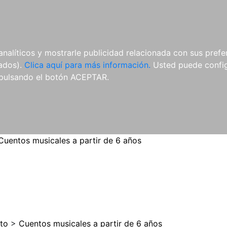
ES
ES
REVISTAS
CDS Y
MATERIAL
analíticos y mostrarle publicidad relacionada con sus prefer
DVDS
COMPLEMENTARIO
tados).
Clica aquí para más información.
Usted puede configu
pulsando el botón ACEPTAR.
Cuentos musicales a partir de 6 años
to
>
Cuentos musicales a partir de 6 años