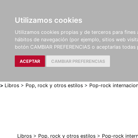
Utilizamos cookies
LIBROS
MÉTODOS Y
PARTITURAS Y EDICION
Utilizamos cookies propias y de terceros para fines 
EJERCICIOS
CRÍTICAS
hábitos de navegación (por ejemplo, sitios web visi
botón CAMBIAR PREFERENCIAS o aceptarlas todas 
ACEPTAR
CAMBIAR PREFERENCIAS
>
Libros
>
Pop, rock y otros estilos
>
Pop-rock internacion
Libros
>
Pop, rock y otros estilos
>
Pop-rock inter