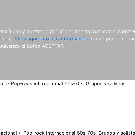
ES
ES
REVISTAS
CDS Y
MATERIAL
analíticos y mostrarle publicidad relacionada con sus prefer
DVDS
COMPLEMENTARIO
tados).
Clica aquí para más información.
Usted puede configu
pulsando el botón ACEPTAR.
al
>
Pop-rock internacional 60s-70s. Grupos y solistas
nacional
>
Pop-rock internacional 60s-70s. Grupos y solist