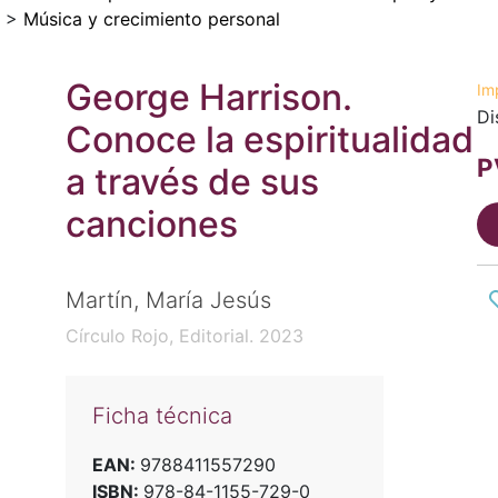
>
Música y crecimiento personal
George Harrison.
Im
Di
Conoce la espiritualidad
P
a través de sus
canciones
Martín, María Jesús
Círculo Rojo, Editorial. 2023
Ficha técnica
EAN:
9788411557290
ISBN:
978-84-1155-729-0