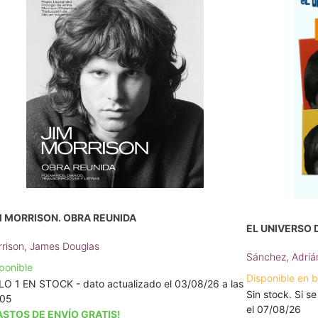
M MORRISON. OBRA REUNIDA
EL UNIVERSO 
rison, James Douglas
Sánchez, Adriá
ponible
Disponible en 
O 1 EN STOCK - dato actualizado el 03/08/26 a las
Sin stock. Si se
:05
el 07/08/26
ASTOS DE ENVÍO GRATIS!