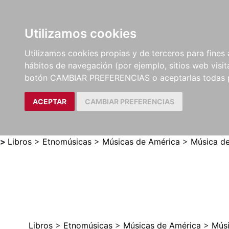
Utilizamos cookies
LIBROS
MÉTODOS Y
PARTITURAS Y EDICION
Utilizamos cookies propias y de terceros para fines 
EJERCICIOS
CRÍTICAS
hábitos de navegación (por ejemplo, sitios web visi
botón CAMBIAR PREFERENCIAS o aceptarlas todas 
ACEPTAR
CAMBIAR PREFERENCIAS
>
Libros
>
Etnomúsicas
>
Músicas de América
>
Música d
Libros
>
Etnomúsicas
>
Músicas de América
>
Mús