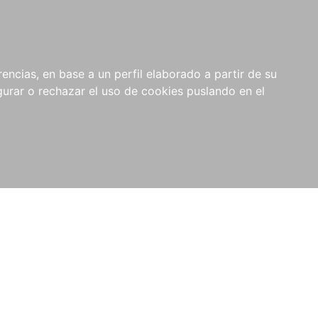
0
NOVEDADES
NOTICIAS
COMPRAS
encias, en base a un perfil elaborado a partir de su
INSTITUCIONALES
rar o rechazar el uso de cookies puslando en el