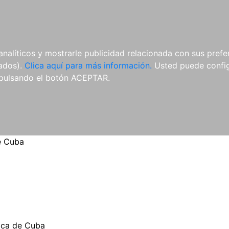
ES
ES
REVISTAS
CDS Y
MATERIAL
analíticos y mostrarle publicidad relacionada con sus prefer
DVDS
COMPLEMENTARIO
tados).
Clica aquí para más información.
Usted puede configu
pulsando el botón ACEPTAR.
e Cuba
ica de Cuba