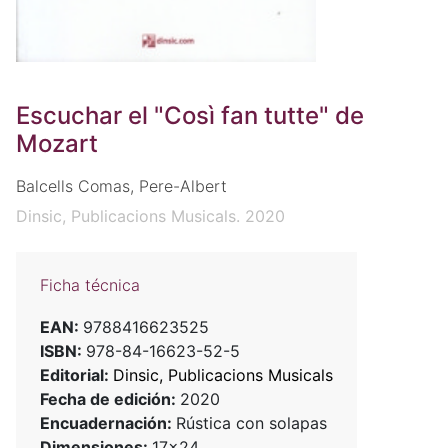
Escuchar el "Così fan tutte" de
Mozart
Balcells Comas, Pere-Albert
Dinsic, Publicacions Musicals. 2020
Ficha técnica
EAN:
9788416623525
ISBN:
978-84-16623-52-5
Editorial:
Dinsic, Publicacions Musicals
Fecha de edición:
2020
Encuadernación:
Rústica con solapas
Dimensiones:
17x24