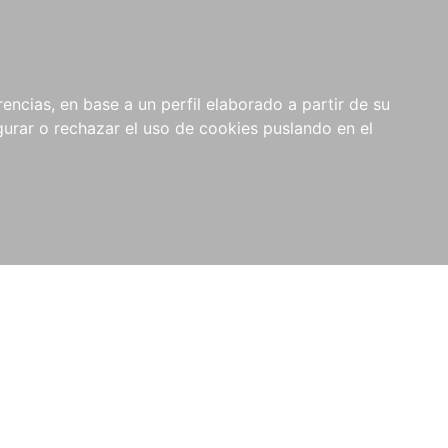
0
NOVEDADES
NOTICIAS
COMPRAS
encias, en base a un perfil elaborado a partir de su
INSTITUCIONALES
rar o rechazar el uso de cookies puslando en el