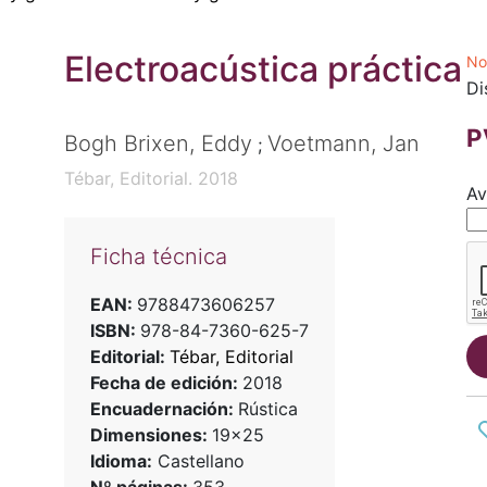
Electroacústica práctica
No
Di
P
Bogh Brixen, Eddy
Voetmann, Jan
;
Tébar, Editorial. 2018
Av
Ficha técnica
EAN:
9788473606257
ISBN:
978-84-7360-625-7
Editorial:
Tébar, Editorial
Fecha de edición:
2018
Encuadernación:
Rústica
Dimensiones:
19x25
Idioma:
Castellano