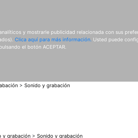
ES
ES
REVISTAS
CDS Y
MATERIAL
analíticos y mostrarle publicidad relacionada con sus prefer
DVDS
COMPLEMENTARIO
tados).
Clica aquí para más información.
Usted puede configu
pulsando el botón ACEPTAR.
rabación
>
Sonido y grabación
o y grabación
>
Sonido y grabación