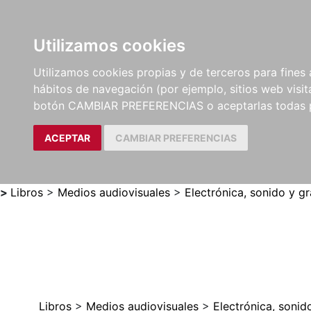
Utilizamos cookies
LIBROS
MÉTODOS Y
PARTITURAS Y EDICION
Utilizamos cookies propias y de terceros para fines 
EJERCICIOS
CRÍTICAS
hábitos de navegación (por ejemplo, sitios web visi
botón CAMBIAR PREFERENCIAS o aceptarlas todas 
ACEPTAR
CAMBIAR PREFERENCIAS
>
Libros
>
Medios audiovisuales
>
Electrónica, sonido y g
Libros
>
Medios audiovisuales
>
Electrónica, sonid