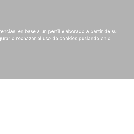
0
NOVEDADES
NOTICIAS
COMPRAS
encias, en base a un perfil elaborado a partir de su
INSTITUCIONALES
rar o rechazar el uso de cookies puslando en el