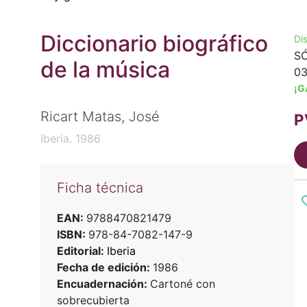
Diccionario biográfico
Di
SÓ
de la música
03
¡G
Ricart Matas, José
P
Iberia. 1986
Ficha técnica
EAN:
9788470821479
ISBN:
978-84-7082-147-9
Editorial:
Iberia
Fecha de edición:
1986
Encuadernación:
Cartoné con
sobrecubierta