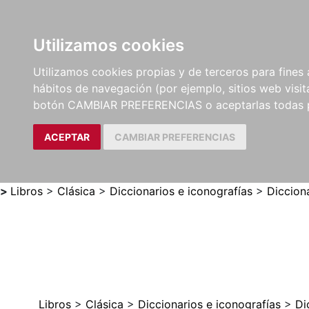
Utilizamos cookies
LIBROS
MÉTODOS Y
PARTITURAS Y EDICION
Utilizamos cookies propias y de terceros para fines 
EJERCICIOS
CRÍTICAS
hábitos de navegación (por ejemplo, sitios web visi
botón CAMBIAR PREFERENCIAS o aceptarlas todas 
ACEPTAR
CAMBIAR PREFERENCIAS
>
Libros
>
Clásica
>
Diccionarios e iconografías
>
Diccion
Libros
>
Clásica
>
Diccionarios e iconografías
>
Di