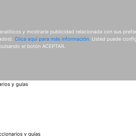
ES
ES
REVISTAS
CDS Y
MATERIAL
analíticos y mostrarle publicidad relacionada con sus prefer
DVDS
COMPLEMENTARIO
tados).
Clica aquí para más información.
Usted puede configu
pulsando el botón ACEPTAR.
arios y guías
ccionarios y guías