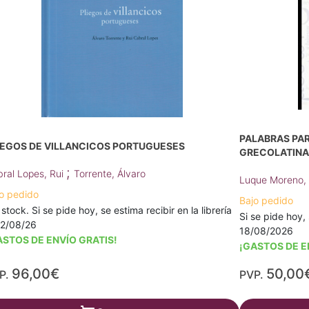
PALABRAS PAR
IEGOS DE VILLANCICOS PORTUGUESES
GRECOLATINA
;
ral Lopes, Rui
Torrente, Álvaro
Luque Moreno,
o pedido
Bajo pedido
 stock. Si se pide hoy, se estima recibir en la librería
Si se pide hoy, 
12/08/26
18/08/2026
ASTOS DE ENVÍO GRATIS!
¡GASTOS DE E
96,00€
50,00
P.
PVP.