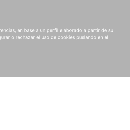
0
NOVEDADES
NOTICIAS
COMPRAS
encias, en base a un perfil elaborado a partir de su
INSTITUCIONALES
rar o rechazar el uso de cookies puslando en el