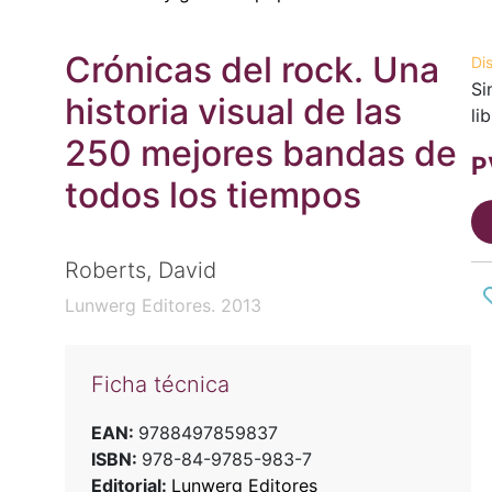
Crónicas del rock. Una
Di
Si
historia visual de las
li
250 mejores bandas de
P
todos los tiempos
Roberts, David
Lunwerg Editores. 2013
Ficha técnica
EAN:
9788497859837
ISBN:
978-84-9785-983-7
Editorial:
Lunwerg Editores