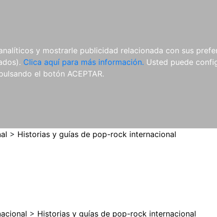
ES
ES
REVISTAS
CDS Y
MATERIAL
analíticos y mostrarle publicidad relacionada con sus prefer
DVDS
COMPLEMENTARIO
tados).
Clica aquí para más información.
Usted puede configu
pulsando el botón ACEPTAR.
al
>
Historias y guías de pop-rock internacional
nacional
>
Historias y guías de pop-rock internacional