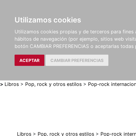
Utilizamos cookies
LIBROS
MÉTODOS Y
PARTITURAS Y EDICION
Utilizamos cookies propias y de terceros para fines 
EJERCICIOS
CRÍTICAS
hábitos de navegación (por ejemplo, sitios web visi
botón CAMBIAR PREFERENCIAS o aceptarlas todas 
ACEPTAR
CAMBIAR PREFERENCIAS
>
Libros
>
Pop, rock y otros estilos
>
Pop-rock internacion
Libros
>
Pop, rock y otros estilos
>
Pop-rock inter