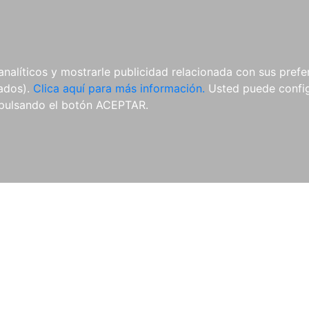
ES
ES
REVISTAS
CDS Y
MATERIAL
analíticos y mostrarle publicidad relacionada con sus prefer
DVDS
COMPLEMENTARIO
tados).
Clica aquí para más información.
Usted puede configu
pulsando el botón ACEPTAR.