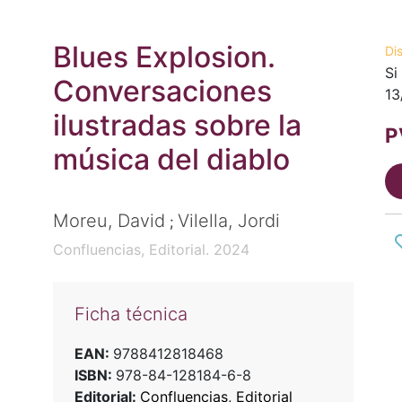
Blues Explosion.
Di
Si
Conversaciones
13
ilustradas sobre la
P
música del diablo
Moreu, David
Vilella, Jordi
;
Confluencias, Editorial. 2024
Ficha técnica
EAN:
9788412818468
ISBN:
978-84-128184-6-8
Editorial:
Confluencias, Editorial