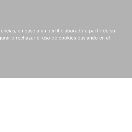
0
NOVEDADES
NOTICIAS
COMPRAS
encias, en base a un perfil elaborado a partir de su
INSTITUCIONALES
rar o rechazar el uso de cookies puslando en el