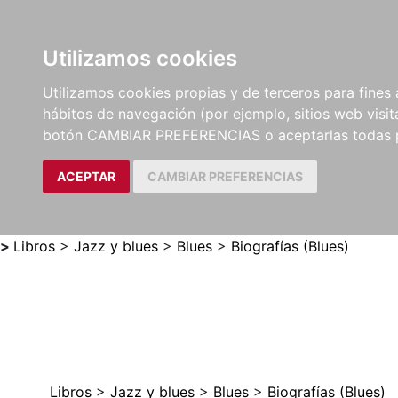
Utilizamos cookies
LIBROS
MÉTODOS Y
PARTITURAS Y EDICION
Utilizamos cookies propias y de terceros para fines 
EJERCICIOS
CRÍTICAS
hábitos de navegación (por ejemplo, sitios web visi
botón CAMBIAR PREFERENCIAS o aceptarlas todas 
ACEPTAR
CAMBIAR PREFERENCIAS
>
Libros
>
Jazz y blues
>
Blues
>
Biografías (Blues)
Libros
>
Jazz y blues
>
Blues
>
Biografías (Blues)