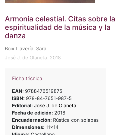
Armonía celestial. Citas sobre la
espiritualidad de la música y la
danza
Boix Llavería, Sara
José J. de Olañeta. 2018
Ficha técnica
EAN:
9788476519875
ISBN:
978-84-7651-987-5
Editorial:
José J. de Olañeta
Fecha de edición:
2018
Encuadernación:
Rústica con solapas
Dimensiones:
11x14
Idioma:
Castellano