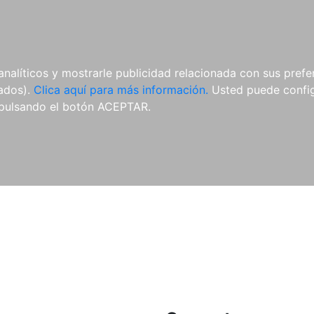
ES
ES
REVISTAS
CDS Y
MATERIAL
analíticos y mostrarle publicidad relacionada con sus prefer
DVDS
COMPLEMENTARIO
tados).
Clica aquí para más información.
Usted puede configu
pulsando el botón ACEPTAR.