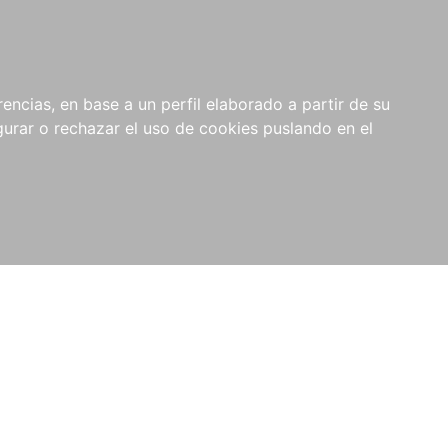
0
NOVEDADES
NOTICIAS
COMPRAS
encias, en base a un perfil elaborado a partir de su
INSTITUCIONALES
rar o rechazar el uso de cookies puslando en el