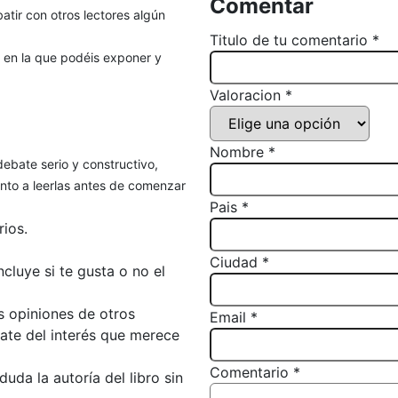
Comentar
atir con otros lectores algún
Titulo de tu comentario *
, en la que podéis exponer y
Valoracion *
Nombre *
debate serio y constructivo,
to a leerlas antes de comenzar
Pais *
ios.
Ciudad *
luye si te gusta o no el
s opiniones de otros
Email *
bate del interés que merece
Comentario *
da la autoría del libro sin