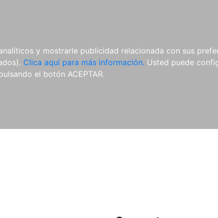
ES
ES
REVISTAS
CDS Y
MATERIAL
analíticos y mostrarle publicidad relacionada con sus prefer
DVDS
COMPLEMENTARIO
tados).
Clica aquí para más información.
Usted puede configu
pulsando el botón ACEPTAR.