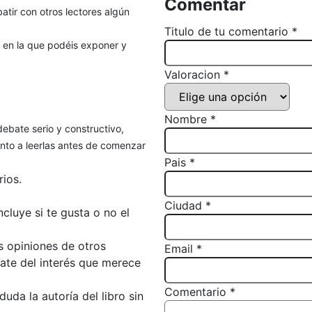
Comentar
atir con otros lectores algún
Titulo de tu comentario *
, en la que podéis exponer y
Valoracion *
Nombre *
debate serio y constructivo,
to a leerlas antes de comenzar
Pais *
ios.
Ciudad *
luye si te gusta o no el
s opiniones de otros
Email *
bate del interés que merece
Comentario *
da la autoría del libro sin