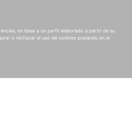
0
NOVEDADES
NOTICIAS
COMPRAS
encias, en base a un perfil elaborado a partir de su
INSTITUCIONALES
rar o rechazar el uso de cookies puslando en el