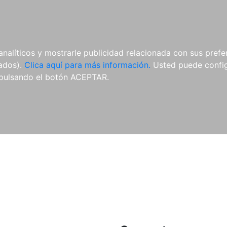
ES
ES
REVISTAS
CDS Y
MATERIAL
analíticos y mostrarle publicidad relacionada con sus prefer
DVDS
COMPLEMENTARIO
tados).
Clica aquí para más información.
Usted puede configu
pulsando el botón ACEPTAR.