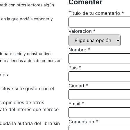
Comentar
atir con otros lectores algún
Titulo de tu comentario *
, en la que podéis exponer y
Valoracion *
Nombre *
debate serio y constructivo,
to a leerlas antes de comenzar
Pais *
ios.
Ciudad *
luye si te gusta o no el
s opiniones de otros
Email *
bate del interés que merece
Comentario *
da la autoría del libro sin