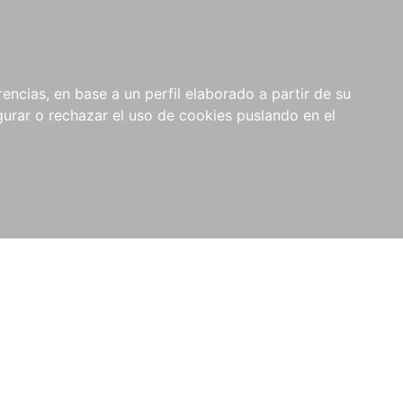
0
NOVEDADES
NOTICIAS
COMPRAS
encias, en base a un perfil elaborado a partir de su
INSTITUCIONALES
rar o rechazar el uso de cookies puslando en el