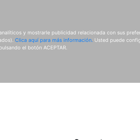
ES
ES
REVISTAS
CDS Y
MATERIAL
analíticos y mostrarle publicidad relacionada con sus prefer
DVDS
COMPLEMENTARIO
tados).
Clica aquí para más información.
Usted puede configu
pulsando el botón ACEPTAR.