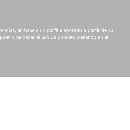
0
NOVEDADES
NOTICIAS
COMPRAS
encias, en base a un perfil elaborado a partir de su
INSTITUCIONALES
rar o rechazar el uso de cookies puslando en el