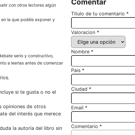
Comentar
atir con otros lectores algún
Titulo de tu comentario *
, en la que podéis exponer y
Valoracion *
Nombre *
debate serio y constructivo,
to a leerlas antes de comenzar
Pais *
ios.
Ciudad *
luye si te gusta o no el
s opiniones de otros
Email *
bate del interés que merece
Comentario *
da la autoría del libro sin