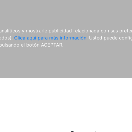
ES
ES
REVISTAS
CDS Y
MATERIAL
analíticos y mostrarle publicidad relacionada con sus prefer
DVDS
COMPLEMENTARIO
tados).
Clica aquí para más información.
Usted puede configu
pulsando el botón ACEPTAR.