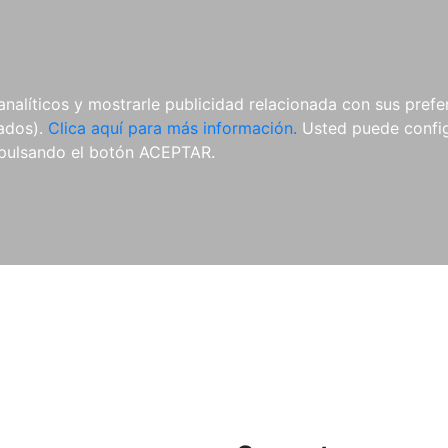
ES
ES
REVISTAS
CDS Y
MATERIAL
analíticos y mostrarle publicidad relacionada con sus prefer
DVDS
COMPLEMENTARIO
tados).
Clica aquí para más información.
Usted puede configu
pulsando el botón ACEPTAR.