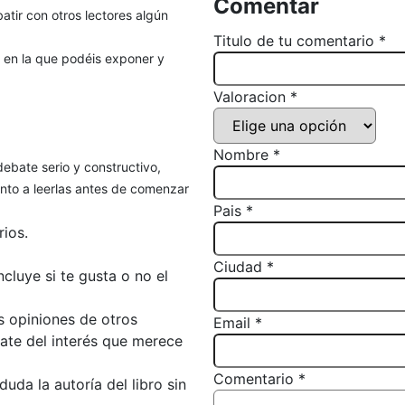
Comentar
atir con otros lectores algún
Titulo de tu comentario *
, en la que podéis exponer y
Valoracion *
Nombre *
debate serio y constructivo,
to a leerlas antes de comenzar
Pais *
ios.
Ciudad *
luye si te gusta o no el
s opiniones de otros
Email *
bate del interés que merece
Comentario *
da la autoría del libro sin