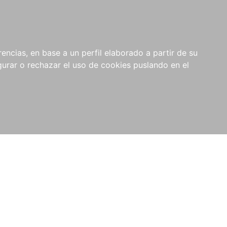
0
NOVEDADES
NOTICIAS
COMPRAS
encias, en base a un perfil elaborado a partir de su
INSTITUCIONALES
rar o rechazar el uso de cookies puslando en el