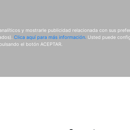
ES
ES
REVISTAS
CDS Y
MATERIAL
analíticos y mostrarle publicidad relacionada con sus prefer
DVDS
COMPLEMENTARIO
tados).
Clica aquí para más información.
Usted puede configu
pulsando el botón ACEPTAR.